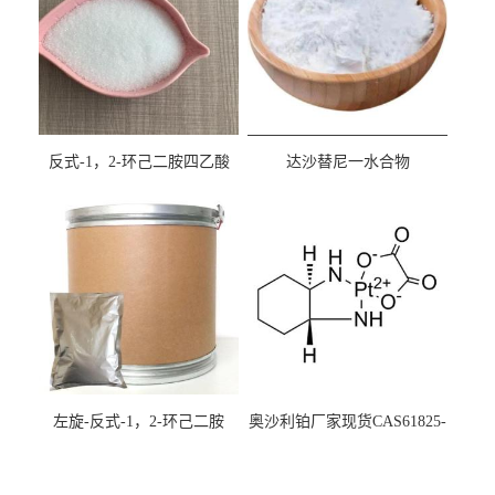
反式-1，2-环己二胺四乙酸
达沙替尼一水合物
cas:125572-95-4
CAS863127-77-9
左旋-反式-1，2-环己二胺
奥沙利铂厂家现货CAS61825-
94-3