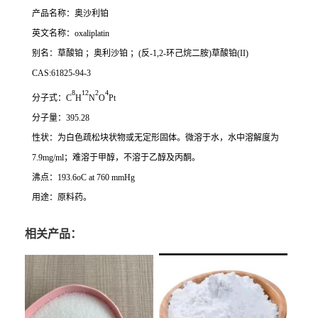
产品名称：奥沙利铂
英文名称：
oxaliplatin
别名：草酸铂 ；奥利沙铂 ；(反-1,2-环己烷二胺)草酸铂(II)
CAS:61825-94-3
8
12
2
4
分子式：C
H
N
O
Pt
分子量：395.28
性状：为白色疏松块状物或无定形固体。微溶于水，水中溶解度为
7.9mg/ml；难溶于甲醇，不溶于乙醇及丙酮。
沸点：193.6oC at 760 mmHg
用途：原料药。
相关产品：