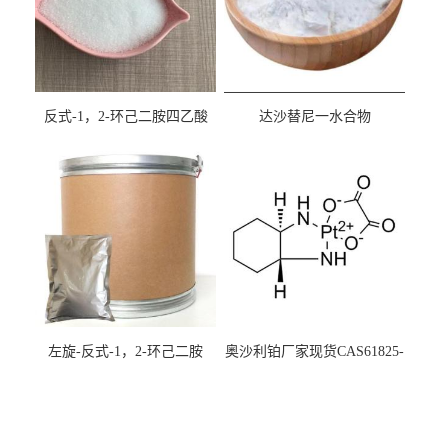
反式-1，2-环己二胺四乙酸
达沙替尼一水合物
cas:125572-95-4
CAS863127-77-9
左旋-反式-1，2-环己二胺
奥沙利铂厂家现货CAS61825-
94-3