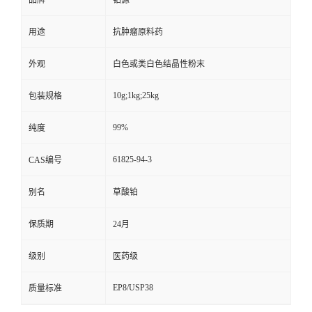
用途
抗肿瘤原料药
外观
白色或类白色结晶性粉末
10g;1kg;25kg
包装规格
99%
纯度
61825-94-3
CAS编号
别名
草酸铂
保质期
24月
级别
医药级
EP8/USP38
质量标准