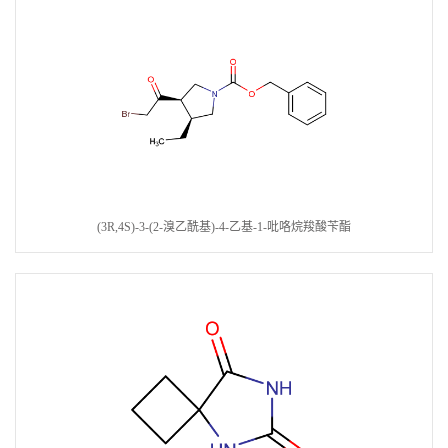
(3R,4S)-3-(2-溴乙酰基)-4-乙基-1-吡咯烷羧酸苄酯