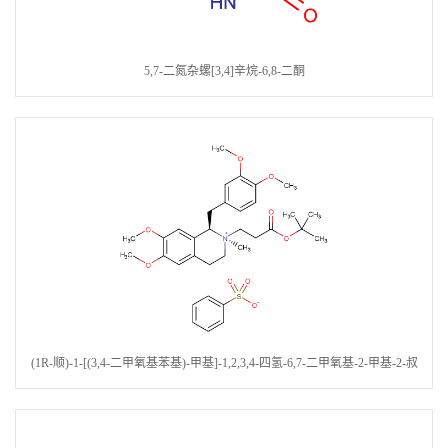
5,7-二氮杂螺[3,4]辛烷-6,8-二酮
(1R-顺)-1-[(3,4-二甲氧基苯基)-甲基]-1,2,3,4-四氢-6,7-二甲氧基-2-甲基-2-叔
丁氧羰基乙基-异喹啉苯磺酸盐