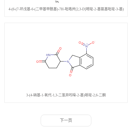
4-(6-(7-环戊基-6-(二甲基甲酰基)-7H-吡咯并[2,3-D]嘧啶-2-基氨基吡啶-3-基)
哌嗪-1-羧酸叔丁酯
3-(4-硝基-1-氧代-1,3-二氢异吲哚-2-基)哌啶-2,6-二酮
下一页