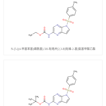
N-[5-[(4-甲基苯基)磺酰基]-5H-吡咯并[2,3-B]吡嗪-2-基]氨基甲酸乙酯