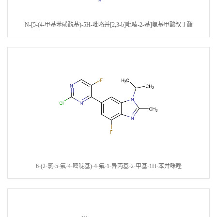
N-[5-(4-甲基苯磺酰基)-5H-吡咯并[2,3-b]吡嗪-2-基]氨基甲酸叔丁酯
6-(2-氯-5-氟-4-嘧啶基)-4-氟-1-异丙基-2-甲基-1H-苯并咪唑