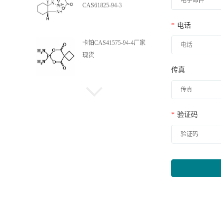
*
电话
卡铂CAS41575-94-4厂家
现货
传真
顺铂 15663-27-1
*
验证码
(3R,4S)-3-(2-溴乙酰基)-4-
乙基-1-吡咯烷羧酸苄酯
5,7-二氮杂螺[3,4]辛
烷-6,8-二酮