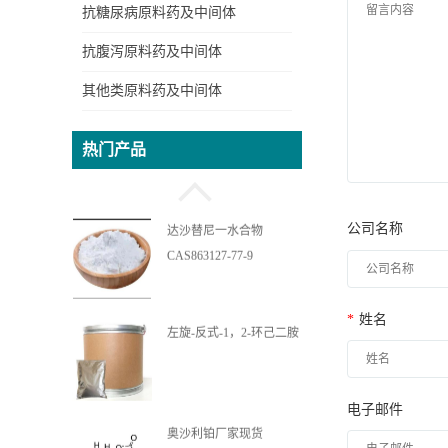
抗糖尿病原料药及中间体
抗腹泻原料药及中间体
其他类原料药及中间体
反式-1，2-环己二胺四乙
酸 cas:125572-95-4
热门产品
达沙替尼一水合物
公司名称
CAS863127-77-9
左旋-反式-1，2-环己二胺
*
姓名
电子邮件
奥沙利铂厂家现货
CAS61825-94-3