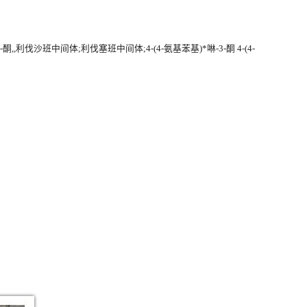
3-酮,,利伐沙班中间体;利伐塞班中间体;4-(4-氨基苯基)*啉-3-酮 4-(4-