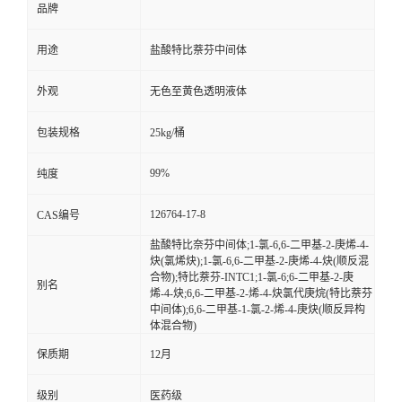
品牌
用途
盐酸特比萘芬中间体
外观
无色至黄色透明液体
包装规格
25kg/桶
99%
纯度
126764-17-8
CAS编号
盐酸特比奈芬中间体;1-氯-6,6-二甲基-2-庚烯-4-
炔(氯烯炔);1-氯-6,6-二甲基-2-庚烯-4-炔(顺反混
合物);特比萘芬-INTC1;1-氯-6;6-二甲基-2-庚
别名
烯-4-炔;6,6-二甲基-2-烯-4-炔氯代庚烷(特比萘芬
中间体);6,6-二甲基-1-氯-2-烯-4-庚炔(顺反异构
体混合物)
保质期
12月
级别
医药级