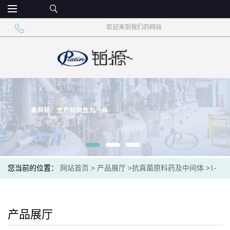
欢迎来到我们的网站
您当前的位置：
网站首页
>
产品展厅
>
抗真菌原料药及中间体
>
1-
氯-6,6-二甲基-2-庚烯-4-炔 126764-17-8 盐酸特比萘芬中间体
产品展厅