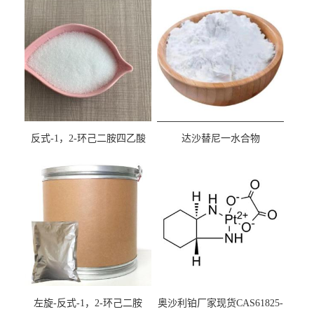
反式-1，2-环己二胺四乙酸
达沙替尼一水合物
cas:125572-95-4
CAS863127-77-9
左旋-反式-1，2-环己二胺
奥沙利铂厂家现货CAS61825-