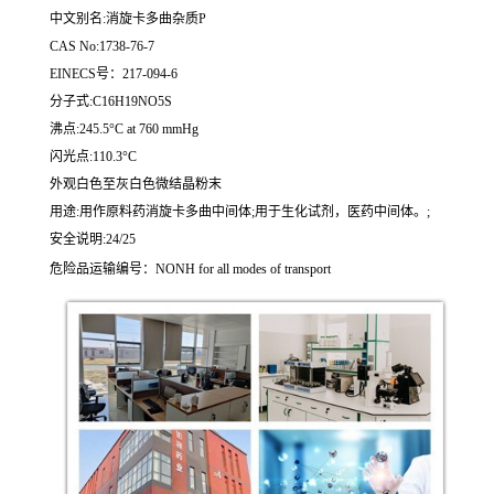
中文别名:消旋卡多曲杂质P
CAS No:1738-76-7
EINECS号：217-094-6
分子式:C16H19NO5S
沸点:245.5°C at 760 mmHg
闪光点:110.3°C
外观白色至灰白色微结晶粉末
用途:用作原料药消旋卡多曲中间体;用于生化试剂，医药中间体。;
安全说明:24/25
危险品运输编号：NONH for all modes of transport