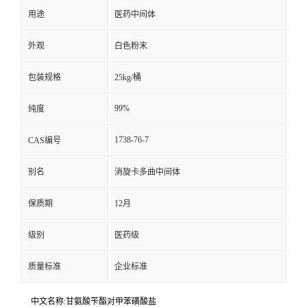
用途
医药中间体
外观
白色粉末
包装规格
25kg/桶
99%
纯度
1738-76-7
CAS编号
别名
消旋卡多曲中间体
保质期
12月
级别
医药级
质量标准
企业标准
中文名称:甘氨酸苄酯对甲苯磺酸盐