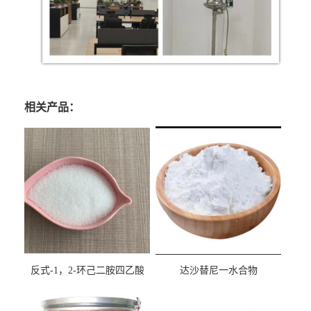
相关产品：
反式-1，2-环己二胺四乙酸
达沙替尼一水合物
cas:125572-95-4
CAS863127-77-9