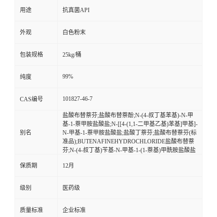
用途
抗真菌API
外观
白色粉末
包装规格
25kg/桶
99%
纯度
101827-46-7
CAS编号
盐酸布替萘芬;盐酸布替萘酚;N-(4-叔丁基苯基)-N-甲
基-1-萘甲胺盐酸盐;N-[[4-(1,1-二甲基乙基)苯基]甲基]-
别名
N-甲基-1-萘甲胺盐酸盐;盐酸丁萘芬;盐酸布替萘芬(标
准品);BUTENAFINEHYDROCHLORIDE盐酸布替萘
芬;N-(4-叔丁基)苄基-N-甲基-1-(1-萘基)甲酰胺盐酸盐
保质期
12月
级别
医药级
质量标准
企业标准