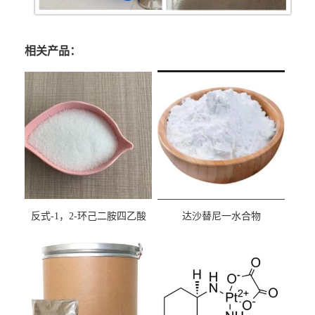
相关产品：
反式-1，2-环己二胺四乙酸
达沙替尼一水合物
cas:125572-95-4
CAS863127-77-9