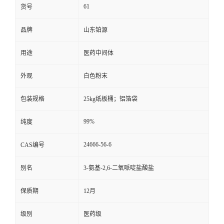
61
货号
品牌
山东铂源
用途
医药中间体
外观
白色粉末
包装规格
25kg纸板桶；铝箔袋
99%
纯度
24666-56-6
CAS编号
别名
3-氨基-2,6-二氧哌啶盐酸盐
保质期
12月
级别
医药级