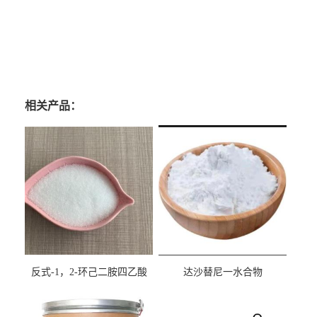
相关产品：
反式-1，2-环己二胺四乙酸
达沙替尼一水合物
cas:125572-95-4
CAS863127-77-9