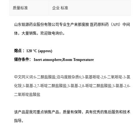
质量标准
企业 标准
山东铂源药业股份有限公司专业生产来那度胺 医药原料药（API）中间
体，大量销售。欢迎致电询价。
熔点 ：120 °C (approx)
储存条件： Inert atmosphere,Room Temperature
中文同义词:
6-二酮盐酸盐;泊马度胺杂质6;3-氨基哌啶-2;6-二氧哌啶-3-氯
化铵;3-氨基-2,7-哌啶二酮盐酸盐;3-氨基-2,8-哌啶二酮盐酸盐;3-氨基-2,6-
二氧哌啶盐酸盐
该产品是我司重点销售产品，质量有保障，具有优秀的售后服务和技术
指导。