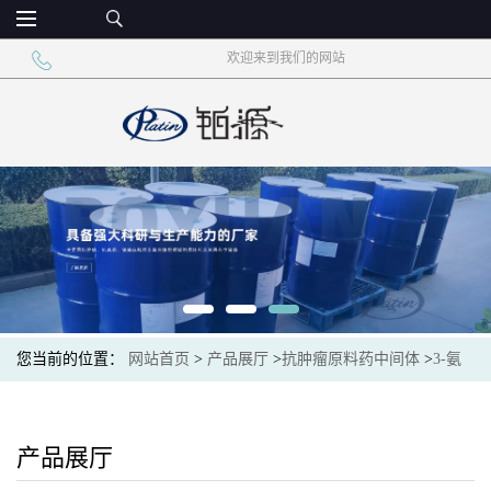
欢迎来到我们的网站
您当前的位置：
网站首页
>
产品展厅
>
抗肿瘤原料药中间体
>
3-氨
基-2,6-哌啶二酮盐酸盐 原料药API中间体 cas:24666-56-6
产品展厅