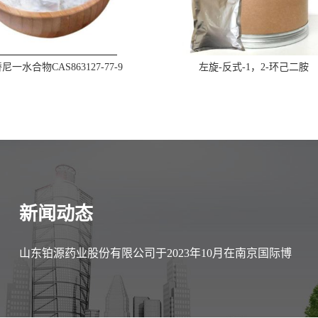
一水合物CAS863127-77-9
左旋-反式-1，2-环己二胺
新闻动态
山东铂源药业股份有限公司于2023年10月在南京国际博
览中心参加第89届中国医药原料药/中间体/包装/设备交
易会（API China）