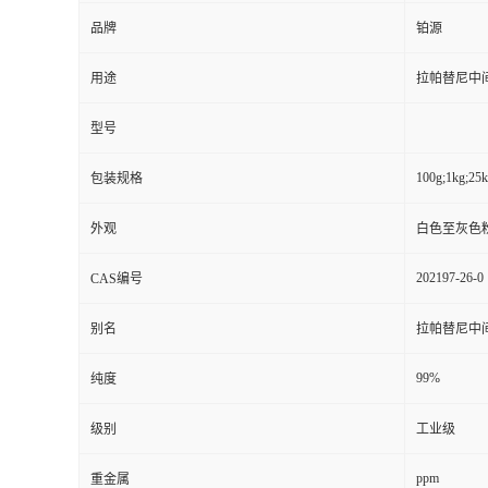
品牌
铂源
用途
拉帕替尼中
型号
100g;1kg;25
包装规格
外观
白色至灰色
202197-26-0
CAS编号
别名
拉帕替尼中
99%
纯度
级别
工业级
ppm
重金属