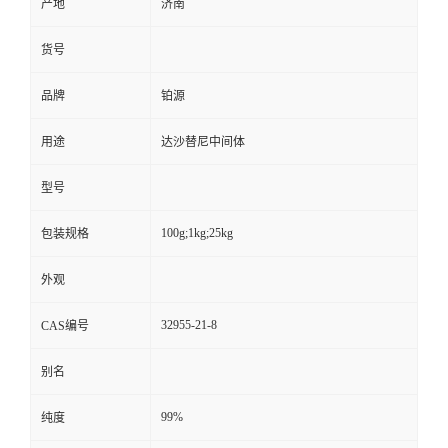
产地
济南
货号
品牌
铂源
用途
达沙替尼中间体
型号
100g;1kg;25kg
包装规格
外观
32955-21-8
CAS编号
别名
99%
纯度