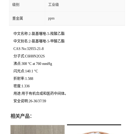
级别
工业级
ppm
重金属
中文名称:2-氨基噻唑-5-羧酸乙酯
中文别名:2-氨基噻唑-5-甲酸乙酯
CAS No:32955-21-8
分子式:C6H8N2O2S
沸点:308 °C at 760 mmHg
闪光点:140.1 °C
折射率:1.588
密度:1.336
用途:用于有机合成和医药中间体。
安全说明:26-36/37/39
相关产品：