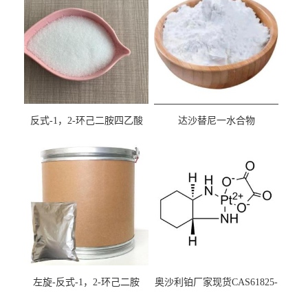
反式-1，2-环己二胺四乙酸
达沙替尼一水合物
cas:125572-95-4
CAS863127-77-9
左旋-反式-1，2-环己二胺
奥沙利铂厂家现货CAS61825-
94-3