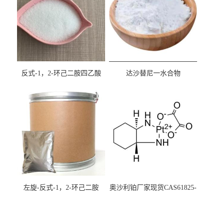
反式-1，2-环己二胺四乙酸
达沙替尼一水合物
cas:125572-95-4
CAS863127-77-9
左旋-反式-1，2-环己二胺
奥沙利铂厂家现货CAS61825-
94-3