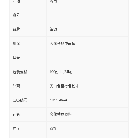
产地
济南
货号
品牌
铂源
用途
仑伐替尼中间体
型号
100g;1kg;25kg
包装规格
外观
类白色至棕色粉末
52671-64-4
CAS编号
别名
仑伐替尼原料
99%
纯度