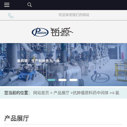
欢迎来到我们的网站
您当前的位置：
网站首页
>
产品展厅
>
抗肿瘤原料药中间体
>
4-氨
基-3-氯苯酚盐酸盐CAS52671-64-4仑伐替尼中间体
产品展厅