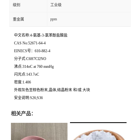
级别
工业级
ppm
重金属
中文名称:4-氨基-3-氯苯酚盐酸盐
CAS No:52671-64-4
EINECS号：610-882-4
分子式:C6H7Cl2NO
沸点:314oC at 760 mmHg
闪光点:143.7oC
密度:1.406
外观灰色至棕色粉末,晶体,结晶粉末 和/或 大块
安全说明:S26;S36
相关产品：