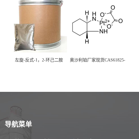
左旋-反式-1，2-环己二胺
奥沙利铂厂家现货CAS61825-
94-3
导航菜单