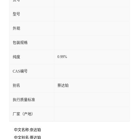
型号
外观
包装规格
0.99%
纯度
CAS编号
别名
萘达铂
执行质量标准
厂家（产地）
中文名称:奈达铂
中文别名:萘达铂