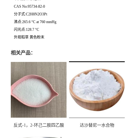
CAS No:95734-82-0
分子式:C2H8N2O3Pt
沸点:265.6 °C at 760 mmHg
闪光点:128.7 °C
外观稻草 黄色粉末
相关产品：
反式-1，2-环己二胺四乙酸
达沙替尼一水合物
cas:125572-95-4
CAS863127-77-9