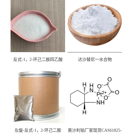
反式-1，2-环己二胺四乙酸
达沙替尼一水合物
cas:125572-95-4
CAS863127-77-9
左旋-反式-1，2-环己二胺
奥沙利铂厂家现货CAS61825-