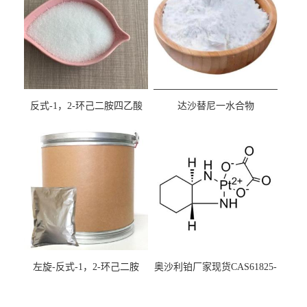
反式-1，2-环己二胺四乙酸
达沙替尼一水合物
cas:125572-95-4
CAS863127-77-9
左旋-反式-1，2-环己二胺
奥沙利铂厂家现货CAS61825-
94-3