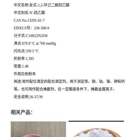
中文名称:反式-1,2-环己二胺四乙酸
中文别名:N'-四乙酸
CAS No:13291-61-7
EINECS号：236-308-9
分子式:C14H22N2O8
沸点:670.8 °C at 760 mmHg
闪光点:359.5 °C
折射率:1.595
密度:1.48
外观白色粉末
用途:用作配位滴定的配合滴定剂，用于测定铁、铜、钴、铬、钾和钙
等。也可用作配合掩蔽剂，在一定酸度条件下，掩蔽金属离子。
安全说明:26-37/39
相关产品：