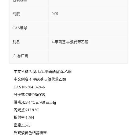
0.99
纯度
CAS编号
别名
4-甲砜基-α-溴代苯乙酮
产地/厂商
中文名称:2-溴-1-(4-甲磺酰基)苯乙酮
中文别名:4-甲砜基-α-溴代苯乙酮
CAS No:50413-24-6
分子式:C9H9BrO3S
沸点:428.4 °C at 760 mmHg
闪光点:212.9 °C
折射率:1.564
密度:1.575
外观淡黄色结晶粉末