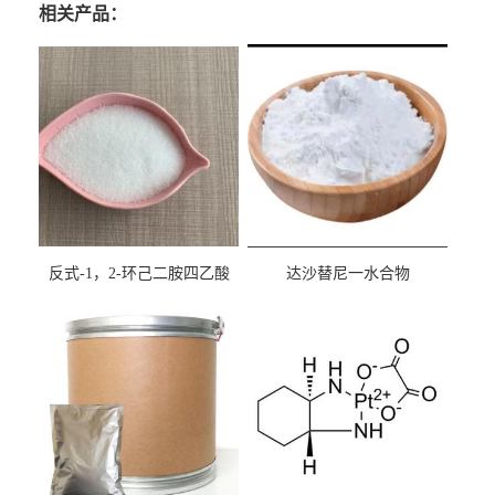
相关产品：
反式-1，2-环己二胺四乙酸
达沙替尼一水合物
cas:125572-95-4
CAS863127-77-9