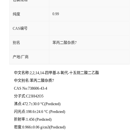
0.99
纯度
CAS编号
别名
苯丙二酸杂质7
产地/厂商
中文名称:2,2,14,14-四甲基-8-氧代-十五烷二酸二乙酯
中文别名:苯丙二酸杂质7
CAS No:738606-43-4
分子式:C23H42O5
沸点:472.7±30.0 °C(Predicted)
闪光点:198.6±24.6 °C (Predicted)
折射率:1.456 (Predicted)
密度:0.966±0.06 g/cm3(Predicted)