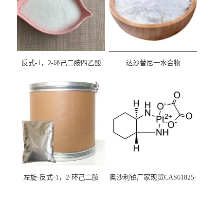
反式-1，2-环己二胺四乙酸
达沙替尼一水合物
cas:125572-95-4
CAS863127-77-9
左旋-反式-1，2-环己二胺
奥沙利铂厂家现货CAS61825-
94-3