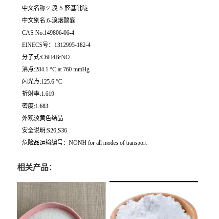
中文名称:2-溴-5-醛基吡啶
中文别名:6-溴烟酸醛
CAS No:149806-06-4
EINECS号：1312995-182-4
分子式:C6H4BrNO
沸点:284.1 °C at 760 mmHg
闪光点:125.6 °C
折射率:1.619
密度:1.683
外观淡黄色结晶
安全说明:S26;S36
危险品运输编号：NONH for all modes of transport
相关产品：