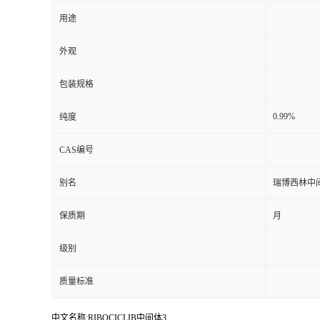
用途
外观
包装规格
0.99%
纯度
CAS编号
别名
瑞博西林中
保质期
月
级别
质量标准
中文名称:RIBOCICLIB中间体3