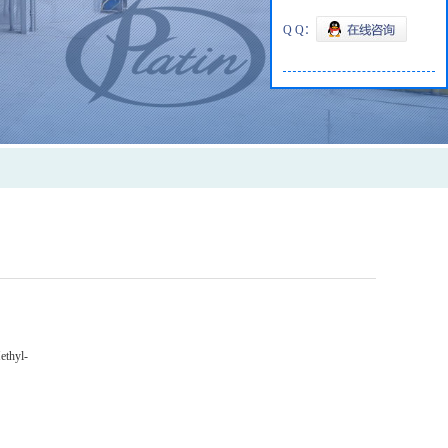
Q Q：
ethyl-