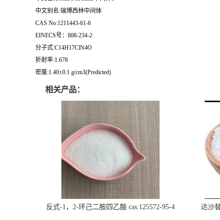
中文别名:瑞博西林中间体
CAS No:1211443-61-6
EINECS号：808-234-2
分子式:C14H17ClN4O
折射率:1.678
密度:1.40±0.1 g/cm3(Predicted)
相关产品：
反式-1，2-环己二胺四乙酸 cas:125572-95-4
达沙替尼