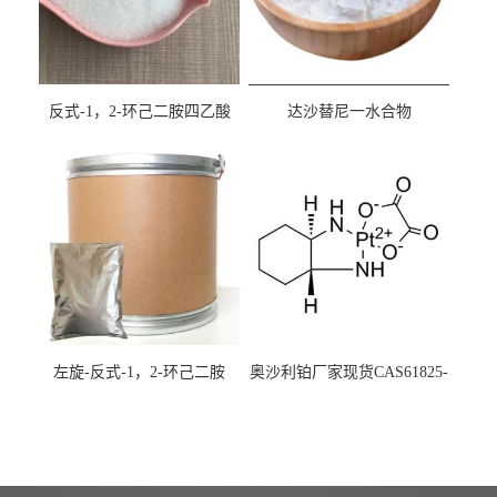
反式-1，2-环己二胺四乙酸
达沙替尼一水合物
cas:125572-95-4
CAS863127-77-9
左旋-反式-1，2-环己二胺
奥沙利铂厂家现货CAS61825-
94-3