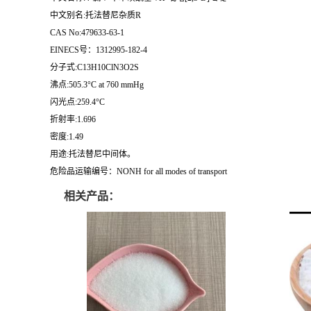
中文别名:托法替尼杂质R
CAS No:479633-63-1
EINECS号：1312995-182-4
分子式:C13H10ClN3O2S
沸点:505.3°C at 760 mmHg
闪光点:259.4°C
折射率:1.696
密度:1.49
用途:托法替尼中间体。
危险品运输编号：NONH for all modes of transport
相关产品：