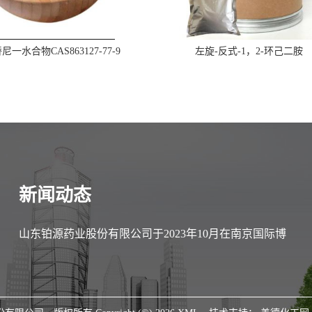
一水合物CAS863127-77-9
左旋-反式-1，2-环己二胺
新闻动态
山东铂源药业股份有限公司于2023年10月在南京国际博
览中心参加第89届中国医药原料药/中间体/包装/设备交
易会（API China）