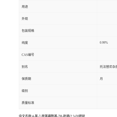
用途
外观
包装规格
0.99%
纯度
CAS编号
别名
托法替尼杂
保质期
月
级别
质量标准
中文名称:4-氯-7-甲苯磺酰基-7H-吡咯[2,3-D]嘧啶