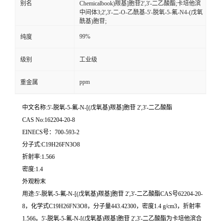
别名
Chemicalbook)羰基]胞苷2',3'-二乙酸酯;卡培他滨
中间体3;2',3'-二-O-乙酰基-5'-脱氧-5-氟-N4-(戊氧
酰基)胞苷;
99%
纯度
级别
工业级
ppm
重金属
中文名称:5'-脱氧-5-氟-N-[(戊氧基)羰基]胞苷 2',3'-二乙酸酯
CAS No:162204-20-8
EINECS号：700-593-2
分子式:C19H26FN3O8
折射率:1.566
密度:1.4
外观粉末
用途:5'-脱氧-5-氟-N-[(戊氧基)羰基]胞苷 2',3'-二乙酸酯CAS号62204-20-
8，化学式C19H26FN3O8，分子量443.42300，密度1.4 g/cm3，折射率
1.566。5'-脱氧-5-氟-N-[(戊氧基)羰基]胞苷 2',3'-二乙酸酯为卡培他滨合