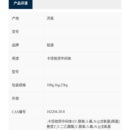
产品详请
产地
济南
货号
品牌
铂源
用途
卡培他滨中间体
型号
100g;1kg;25kg
包装规格
外观
162204-20-8
CAS编号
;卡培他宾中间体3/5'-脱氧-5-氟-N-[(戊氧基)羰基]
胞苷2',3'-二乙酸酯;5'-脱氧-5-氟-N-[(戊氧基