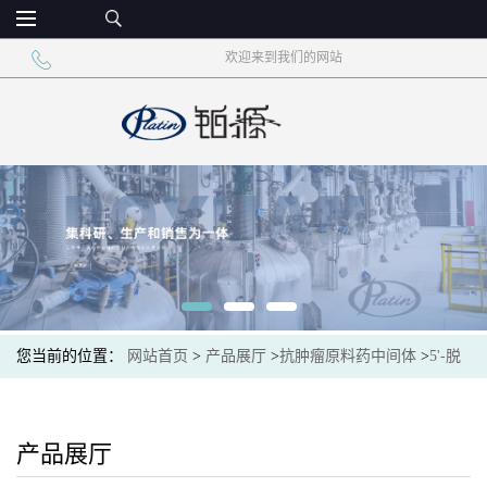
欢迎来到我们的网站
您当前的位置：
网站首页
>
产品展厅
>
抗肿瘤原料药中间体
>
5'-脱
氧-5-氟-N-[(戊氧基)羰基]胞苷 2',3'-二乙酸酯CAS162204-20-8
产品展厅