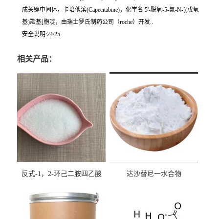
成关键中间体，卡培他滨(Capecitabine)，化学名:5'-脱氧-5-氟-N-[(戊氧
基)羰基]胞啶，由瑞士罗氏制药公司（roche）开发..
安全说明:24/25
相关产品：
反式-1，2-环己二胺四乙酸
达沙替尼一水合物
cas:125572-95-4
CAS863127-77-9