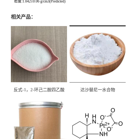
密度:1.042±0.06 g/cm3(Predicted)
相关产品：
反式-1，2-环己二胺四乙酸
达沙替尼一水合物
cas:125572-95-4
CAS863127-77-9