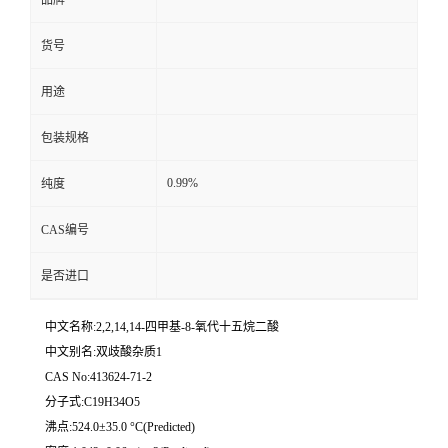
货号
用途
包装规格
0.99%
纯度
CAS编号
是否进口
中文名称:2,2,14,14-四甲基-8-氧代十五烷二酸
中文别名:双歧酸杂质1
CAS No:413624-71-2
分子式:C19H34O5
沸点:524.0±35.0 °C(Predicted)