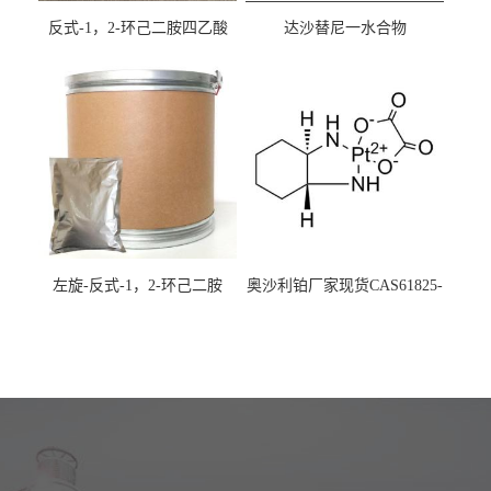
反式-1，2-环己二胺四乙酸
达沙替尼一水合物
cas:125572-95-4
CAS863127-77-9
左旋-反式-1，2-环己二胺
奥沙利铂厂家现货CAS61825-
94-3